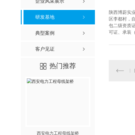
企业风采展示
陕西博蔚实
研发基地
区李都村，自
包二级资质
可证、承装
典型案例
客户见证
热门推荐
西安电力工程母线架桥