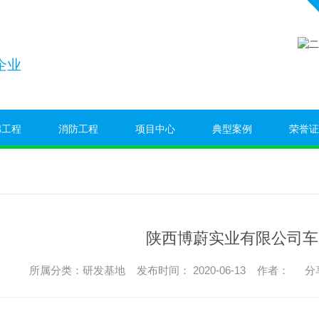
企业
廊工程
消防工程
项目中心
典型案例
荣誉证
陕西博蔚实业有限公司车
所属分类：研发基地 发布时间： 2020-06-13 作者：
分