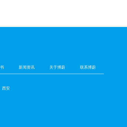
书
新闻资讯
关于博蔚
联系博蔚
西安