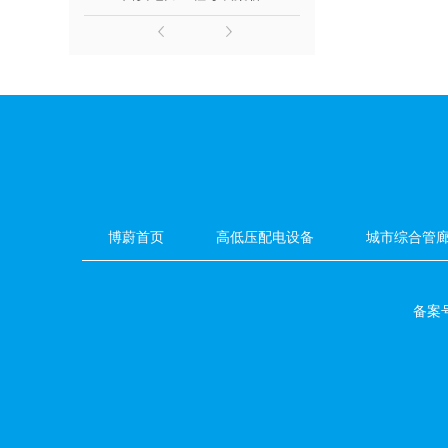
博蔚首页
高低压配电设备
城市综合管
备案