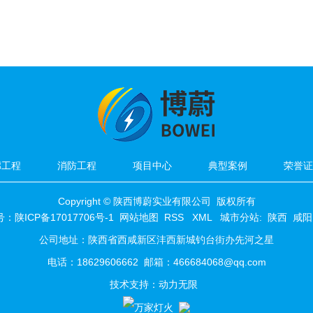
廊工程
消防工程
项目中心
典型案例
荣誉证
Copyright © 陕西博蔚实业有限公司 版权所有
号：
陕ICP备17017706号-1
网站地图
RSS
XML
城市分站
:
陕西
咸阳
公司地址：陕西省西咸新区沣西新城钓台街办先河之星
电话：18629606662 邮箱：466684068@qq.com
技术支持：
动力无限