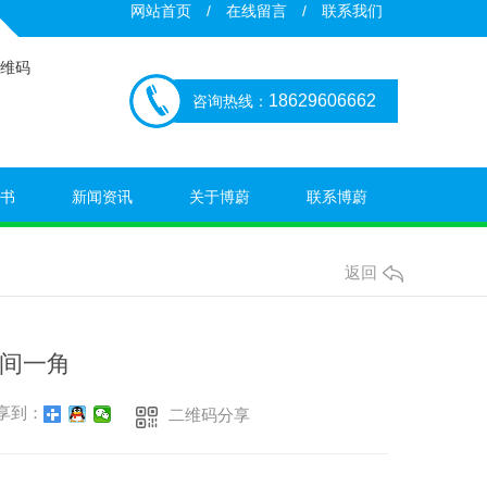
网站首页
/
在线留言
/
联系我们
18629606662
咨询热线：
书
新闻资讯
关于博蔚
联系博蔚
返回
间一角
享到：
二维码分享