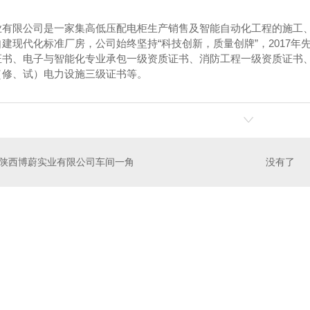
业有限公司是一家集高低压配电柜生产销售及智能自动化工程的施工
建现代化标准厂房，公司始终坚持“科技创新，质量创牌”，2017年
证书、电子与智能化专业承包一级资质证书、消防工程一级资质证书
（修、试）电力设施三级证书等。
陕西博蔚实业有限公司车间一角
没有了
KYB61-40.5金属铠装移开式高压开关柜
KYN28A-12金属铠装中置移开式开关柜