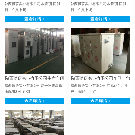
陕西博蔚实业有限公司本着“开拓创
陕西博蔚实业有限公司本着“开拓创
新、立足市场、…
新、立足市场、…
查看详情 +
查看详情 +
陕西博蔚实业有限公司生产车间
陕西博蔚实业有限公司车间一角
陕西博蔚实业有限公司是一家集高低
陕西博蔚实业有限公司在原商住、学
压配电柜生产销…
校、医院、工矿…
查看详情 +
查看详情 +